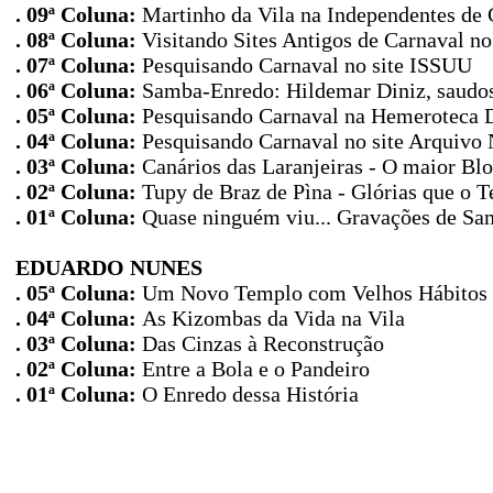
. 09ª Coluna:
Martinho da Vila na Independentes de 
. 08ª Coluna:
Visitando Sites Antigos de Carnaval n
. 07ª Coluna:
Pesquisando Carnaval no site ISSUU
. 06ª Coluna:
Samba-Enredo: Hildemar Diniz, saudoso
. 05ª Coluna:
Pesquisando Carnaval na Hemeroteca D
. 04ª Coluna:
Pesquisando Carnaval no site Arquivo 
. 03ª Coluna:
Canários das Laranjeiras - O maior Bl
. 02ª Coluna:
Tupy de Braz de Pìna - Glórias que o
. 01ª Coluna:
Quase ninguém viu... Gravações de S
EDUARDO NUNES
. 05ª Coluna:
Um Novo Templo com Velhos Hábitos
. 04ª Coluna:
As Kizombas da Vida na Vila
. 03ª Coluna:
Das Cinzas à Reconstrução
. 02ª Coluna:
Entre a Bola e o Pandeiro
. 01ª Coluna:
O Enredo dessa História