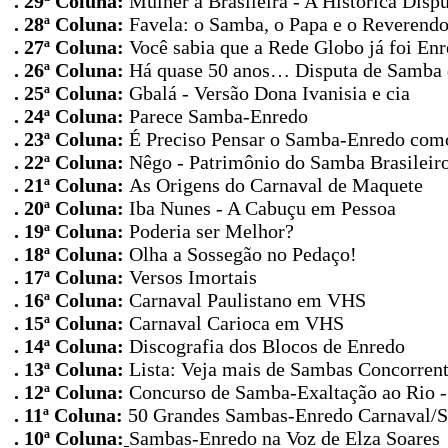
. 29ª Coluna:
Mulher à Brasileira - A Histórica Disp
. 28ª Coluna:
Favela: o Samba, o Papa e o Reverend
. 27ª Coluna:
Você sabia que a Rede Globo já foi En
. 26ª Coluna
:
Há quase 50 anos… Disputa de Samba d
. 25ª Coluna
:
Gbalá - Versão Dona Ivanisia e cia
. 24ª Coluna
:
Parece Samba-Enredo
. 23ª Coluna
:
É Preciso Pensar o Samba-Enredo com
. 22ª Coluna
:
Nêgo - Patrimônio do Samba Brasileir
. 21ª Coluna
:
As Origens do Carnaval de Maquete
. 20ª Coluna
:
Iba Nunes - A Cabuçu em Pessoa
. 19ª Coluna
:
Poderia ser Melhor?
. 18ª Coluna
:
Olha a Sossegão no Pedaço!
. 17ª Coluna
:
Versos Imortais
. 16ª Coluna
:
Carnaval Paulistano em VHS
. 15ª Coluna
:
Carnaval Carioca em VHS
. 14ª Coluna
:
Discografia dos Blocos de Enredo
. 13ª Coluna:
Lista: Veja mais de Sambas Concorren
. 12ª Coluna:
Concurso de Samba-Exaltação ao Rio -
. 11ª Coluna:
50 Grandes Sambas-Enredo Carnaval/S
. 10ª Coluna:
Sambas-Enredo na Voz de Elza Soares