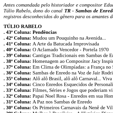
Antes comandada pelo historiador e compositor Edu
Túlio Rabelo, dono do canal
TR - Sambas de Enred
registros desconhecidos do gênero para os amantes d
TÚLIO RABELO
. 43ª Coluna:
Pendências
. 42ª Coluna:
Mudou um Pouquinho na Avenida...
. 41ª Coluna:
A Arte da Batucada Improvisada
. 40ª Coluna:
O Aclamado Vencedor - Portela 1970
. 39ª Coluna:
Cantigas Tradicionais em Sambas de E
. 38ª Coluna:
Homenagem ao Compositor Jacy Inspi
. 37ª Coluna:
Em Clima de Olimpíadas: a França no
. 36ª Coluna:
Sambas de Enredo na Voz de Jair Rodr
. 35ª Coluna:
Alô alô Brasil, alô alô Carnaval... Vi
. 34ª Coluna:
Cinco Enredos Esquecidos de Personal
. 33ª Coluna:
Filmes, Séries e Jogos que poderiam v
. 32ª Coluna:
Papai Noel Rosa - Enredos em sua H
. 31ª Coluna:
A Paz nos Sambas de Enredo
. 30ª Coluna:
Os Primeiros Carnavais da Nenê de Vil