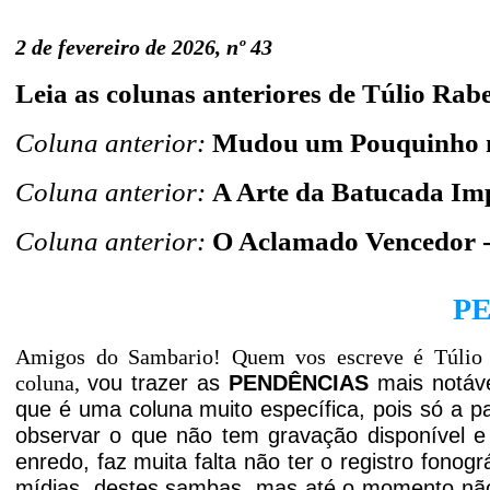
2 de fevereiro de 2026, nº 43
Leia as colunas anteriores de Túlio Rab
Coluna anterior:
Mudou um Pouquinho n
Coluna anterior:
A Arte da Batucada Im
Coluna anterior:
O Aclamado Vencedor -
P
Amigos do Sambario! Quem vos escreve é Túlio
coluna,
vou
trazer as
PENDÊNCIAS
mais notáv
que é uma coluna muito específica, pois só a pa
observar o que não tem gravação disponível 
enredo, faz muita
falta não ter o registro fonog
mídias, destes sambas, mas até o momento não h