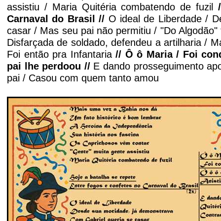
assistiu / Maria Quitéria combatendo de fuzil
Carnaval do Brasil //
O ideal de Liberdade / 
casar / Mas seu pai não permitiu / "Do Algodão"
Disfarçada de soldado, defendeu a artilharia / M
Foi então pra Infantaria
// Ô ô
Maria / Foi co
pai lhe perdoou //
E dando p
rosseguimento apo
pai / Casou com quem tanto amou
'