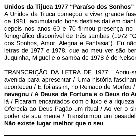
Unidos da Tijuca 1977 “Paraíso dos Sonhos” 
A Unidos da Tijuca começou a viver grande fas
de 1981, acumulando bons desfiles daí em dian
depois nos anos 60 e 70 firmou presença no 
fonográfico disponível de três sambas (1972 
dos Sonhos, Amor, Alegria e Fantasia”). Eu não
letras de 1977 e 1978, que
ao meu ver
são be
Juquinha, Miguel e o samba de 1978 é de Nelson
TRANSCRIÇÃO DA LETRA DE 1977: Abriu-se no
avenida para apresentar / Uma história fascin
aconteceu / E foi assim, no Reinado de Morfeu
navegou / A Deusa da Fortuna e o Deus do A
lá / Ficaram encantados com o luxo e a riqueza 
Oferecia ao Deus Pagão um ritual / Ao ver o si
poder de sua mente / Transformou um pesadel
Não existe lugar melhor que o seu
'