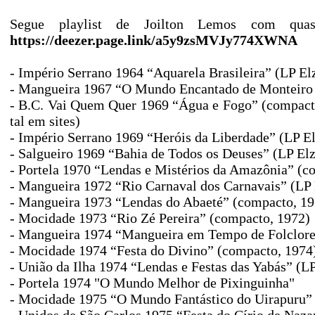
Segue playlist de Joilton Lemos com quase
https://deezer.page.link/a5y9zsMVJy774XWNA
- Império Serrano 1964 “Aquarela Brasileira” (LP El
- Mangueira 1967 “O Mundo Encantado de Monteir
-
B.C. Vai Quem Quer 1969 “Água e Fogo” (compacto,
tal em sites)
-
Império Serrano 1969 “Heróis da Liberdade” (LP El
-
Salgueiro 1969 “Bahia de Todos os Deuses” (LP El
-
Portela 1970 “Lendas e Mistérios da Amazônia” (c
-
Mangueira 1972 “Rio Carnaval dos Carnavais” (LP
-
Mangueira 1973 “Lendas do Abaeté” (compacto, 19
-
Mocidade 1973 “Rio Zé Pereira” (compacto, 1972)
-
Mangueira 1974 “Mangueira em Tempo de Folclore
-
Mocidade 1974 “Festa do Divino” (compacto, 1974
-
União da Ilha 1974 “Lendas e Festas das Yabás” (
- Portela 1974 "O Mundo Melhor de Pixinguinha"
-
Mocidade 1975 “O Mundo Fantástico do Uirapuru