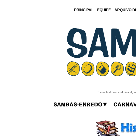
PRINCIPAL
EQUIPE
ARQUIVO D
'E esse lindo céu azul de anil,