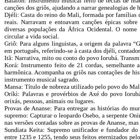
Balafon: Instrumento musical feito de teclas de m
canções dos griôs, ajudando a narrar genealogias de h
Djéli: Casta do reino do Mali, formada por famílias
reais. Narravam e entoavam canções épicas sobre a
diversas populações da África Ocidental. O nome “
circular a vida social.
Griô: Para alguns linguistas, a origem da palavra 
em português, referindo-se à casta dos djéli, contad
Itã: Narrativa, mito ou conto do povo Iorubá. Transmi
Korá: Instrumento feito de 21 cordas, semelhante 
harmônica. Acompanha os griôs nas contações de hist
instrumento musical sagrado.
Mansa: Título de nobreza utilizado pelo povo do Mali
Oríkì: Palavras e provérbios de Axé do povo Iorubá
orixás, pessoas, animais ou lugares.
Provas de Ananse: Para entregar as histórias do m
supremo: Capturar o leopardo Osebo, a serpente Oni
nas versões contadas sobre as provas de Ananse, mas
Sundiata Keita: Supremo unificador e fundador d
entre 1235 e 1255, tendo seus feitos eternizados pel