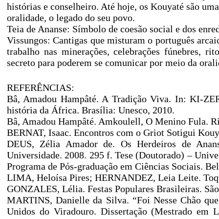
histórias e conselheiro. Até hoje, os Kouyaté são um
oralidade, o legado do seu povo.
Teia de Ananse: Símbolo de coesão social e dos enre
Vissungos: Cantigas que misturam o português arca
trabalho nas minerações, celebrações fúnebres, r
secreto para poderem se comunicar por meio da orali
REFERÊNCIAS:
Bâ, Amadou Hampâté. A Tradição Viva. In: KI-ZERBO
história da África. Brasília: Unesco, 2010.
Bâ, Amadou Hampâté. Amkoulell, O Menino Fula. Rio 
BERNAT, Isaac. Encontros com o Griot Sotigui Kouyat
DEUS, Zélia Amador de. Os Herdeiros de Ananse
Universidade. 2008. 295 f. Tese (Doutorado) – Univer
Programa de Pós-graduação em Ciências Sociais. Be
LIMA, Heloísa Pires; HERNANDEZ, Leia Leite. Toqu
GONZALES, Lélia. Festas Populares Brasileiras. São
MARTINS, Danielle da Silva. “Foi Nesse Chão que 
Unidos do Viradouro. Dissertação (Mestrado em Let