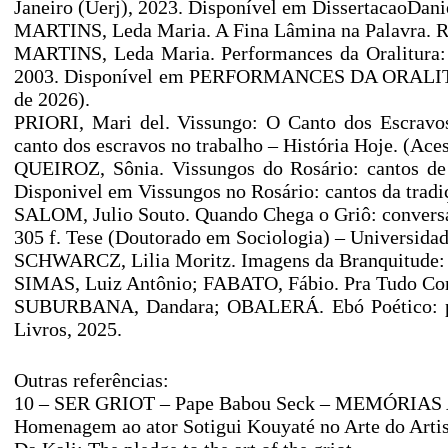
Janeiro (Uerj), 2023. Disponível em DissertacaoDan
MARTINS, Leda Maria. A Fina Lâmina na Palavra. Ri
MARTINS, Leda Maria. Performances da Oralitura: 
2003. Disponível em PERFORMANCES DA ORALIT
de 2026).
PRIORI, Mari del. Vissungo: O Canto dos Escravos
canto dos escravos no trabalho – História Hoje. (Ace
QUEIROZ, Sônia. Vissungos do Rosário: cantos de
Disponivel em Vissungos no Rosário: cantos da tradi
SALOM, Julio Souto. Quando Chega o Griô: conversas
305 f. Tese (Doutorado em Sociologia) – Universidad
SCHWARCZ, Lilia Moritz. Imagens da Branquitude: a
SIMAS, Luiz Antônio; FABATO, Fábio. Pra Tudo Come
SUBURBANA, Dandara; OBALERÁ. Ebó Poético: pala
Livros, 2025.
Outras referências:
10 – SER GRIOT – Pape Babou Seck – MEMÓRIA
Homenagem ao ator Sotigui Kouyaté no Arte do Artis