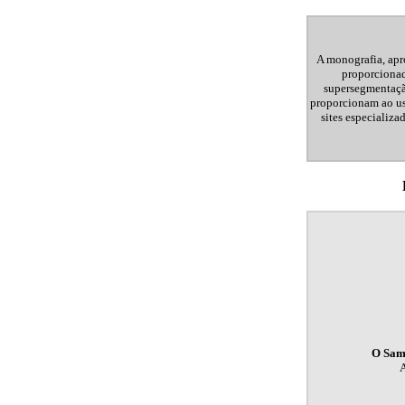
A monografia, ap
proporcionad
supersegmentação
proporcionam ao us
sites especializ
O Samb
A