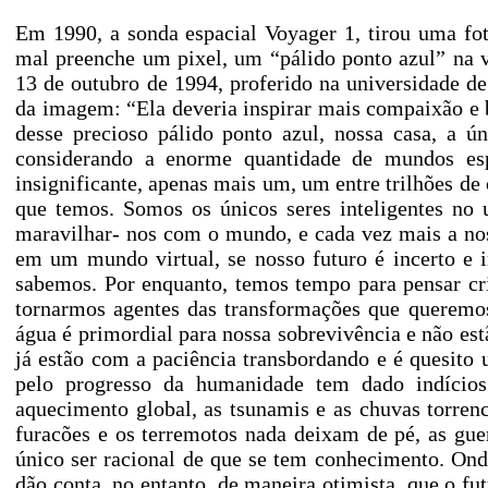
Em 1990, a sonda espacial Voyager 1, tirou uma fot
mal preenche um pixel, um “pálido ponto azul” na 
13 de outubro de 1994, proferido na universidade de 
da imagem: “Ela deveria inspirar mais compaixão e 
desse precioso pálido ponto azul, nossa casa, a ú
considerando a enorme quantidade de mundos esp
insignificante, apenas mais um, um entre trilhões de 
que temos. Somos os únicos seres inteligentes no 
maravilhar- nos com o mundo, e cada vez mais a no
em um mundo virtual, se nosso futuro é incerto e 
sabemos. Por enquanto, temos tempo para pensar cri
tornarmos agentes das transformações que queremos
água é primordial para nossa sobrevivência e não es
já estão com a paciência transbordando e é quesito 
pelo progresso da humanidade tem dado indício
aquecimento global, as tsunamis e as chuvas torrenc
furacões e os terremotos nada deixam de pé, as gue
único ser racional de que se tem conhecimento. Onde 
dão conta, no entanto, de maneira otimista, que o f