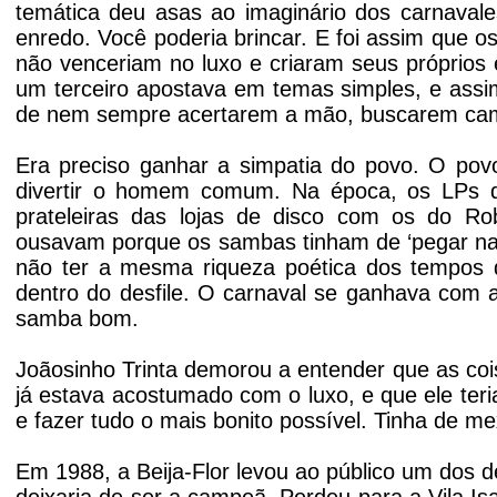
temática deu asas ao imaginário dos carnavale
enredo. Você poderia brincar. E foi assim que
não venceriam no luxo e criaram seus próprios es
um terceiro apostava em temas simples, e assi
de nem sempre acertarem a mão, buscarem cami
Era preciso ganhar a simpatia do povo. O povo
divertir o homem comum. Na época, os LPs d
prateleiras das lojas de disco com os do R
ousavam porque os sambas tinham de ‘pegar na
não ter a mesma riqueza poética dos tempos 
dentro do desfile. O carnaval se ganhava com 
samba bom.
Joãosinho Trinta demorou a entender que as co
já estava acostumado com o luxo, e que ele teria
e fazer tudo o mais bonito possível. Tinha de m
Em 1988, a Beija-Flor levou ao público um dos des