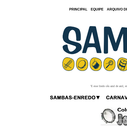
PRINCIPAL
EQUIPE
ARQUIVO D
'E esse lindo céu azul de anil,