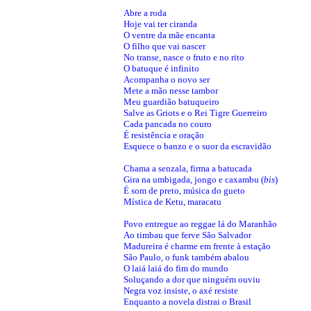
Abre a roda
Hoje vai ter ciranda
O ventre da mãe encanta
O filho que vai nascer
No transe, nasce o fruto e no rito
O batuque é infinito
Acompanha o novo ser
Mete a mão nesse tambor
Meu guardião batuqueiro
Salve as Griots e o Rei Tigre Guerreiro
Cada pancada no couro
É resistência e oração
Esquece o banzo e o suor da escravidão
Chama a senzala, firma a batucada
Gira na umbigada, jongo e caxambu (
bis
)
É som de preto, música do gueto
Mística de Ketu, maracatu
Povo entregue ao reggae lá do Maranhão
Ao timbau que ferve São Salvador
Madureira é charme em frente à estação
São Paulo, o funk também abalou
O laiá laiá do fim do mundo
Soluçando a dor que ninguém ouviu
Negra voz insiste, o axé resiste
Enquanto a novela distrai o Brasil