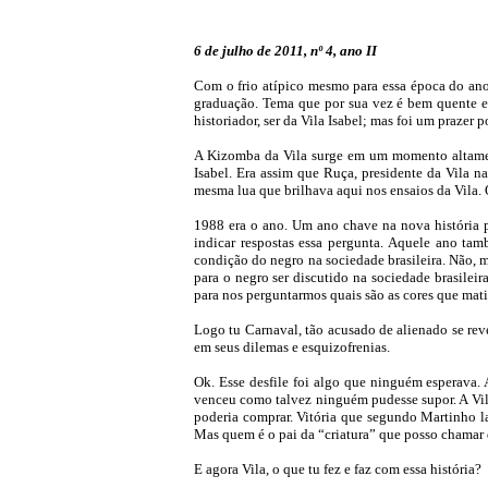
6 de julho de 2011, nº 4, ano II
Com o frio atípico mesmo para essa época do ano
graduação. Tema que por sua vez é bem quente e 
historiador, ser da Vila Isabel; mas foi um prazer 
A Kizomba da Vila surge em um momento altamente
Isabel. Era assim que Ruça, presidente da Vila 
mesma lua que brilhava aqui nos ensaios da Vila. 
1988 era o ano. Um ano chave na nova história po
indicar respostas essa pergunta. Aquele ano ta
condição do negro na sociedade brasileira. Não, m
para o negro ser discutido na sociedade brasileir
para nos perguntarmos quais são as cores que mati
Logo tu Carnaval, tão acusado de alienado se rev
em seus dilemas e esquizofrenias.
Ok. Esse desfile foi algo que ninguém esperava.
venceu como talvez ninguém pudesse supor. A Vila
poderia comprar. Vitória que segundo Martinho la
Mas quem é o pai da “criatura” que posso chamar d
E agora Vila, o que tu fez e faz com essa história?