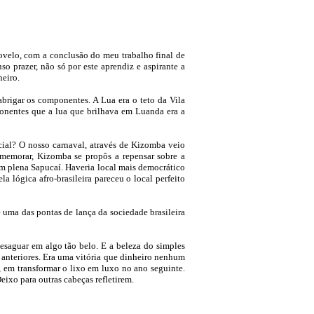
ovelo, com a conclusão do meu trabalho final de
 prazer, não só por este aprendiz e aspirante a
neiro.
brigar os componentes. A Lua era o teto da Vila
ponentes que a lua que brilhava em Luanda era a
ocial? O nosso carnaval, através de Kizomba veio
omemorar, Kizomba se propôs a repensar sobre a
 em plena Sapucaí. Haveria local mais democrático
a lógica afro-brasileira pareceu o local perfeito
 uma das pontas de lança da sociedade brasileira
esaguar em algo tão belo. E a beleza do simples
 anteriores. Era uma vitória que dinheiro nenhum
, em transformar o lixo em luxo no ano seguinte.
ixo para outras cabeças refletirem.