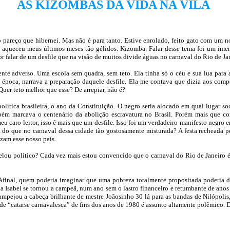
AS KIZOMBAS DA VIDA NA VILA
 pareço que hibernei. Mas não é para tanto. Estive enrolado, feito gato com um n
aqueceu meus últimos meses tão gélidos: Kizomba. Falar desse tema foi um imenso
por falar de um desfile que na visão de muitos divide águas no carnaval do Rio de Ja
 adverso. Uma escola sem quadra, sem teto. Ela tinha só o céu e sua lua para a
na época, narrava a preparação daquele desfile. Ela me contava que dizia aos com
Quer teto melhor que esse? De arrepiar, não é?
lítica brasileira, o ano da Constituição. O negro seria alocado em qual lugar s
mbém marcava o centenário da abolição escravatura no Brasil. Porém mais que c
eu caro leitor, isso é mais que um desfile. Isso foi um verdadeiro manifesto negro
a do que no carnaval dessa cidade tão gostosamente misturada? A festa recheada pel
zam esse nosso país.
elou político? Cada vez mais estou convencido que o carnaval do Rio de Janeiro é
 Afinal, quem poderia imaginar que uma pobreza totalmente propositada poderia d
 Isabel se tornou a campeã, num ano sem o lastro financeiro e retumbante de anos
mpejou a cabeça brilhante de mestre Joãosinho 30 lá para as bandas de Nilópolis
e “catarse carnavalesca” de fins dos anos de 1980 é assunto altamente polêmico. De