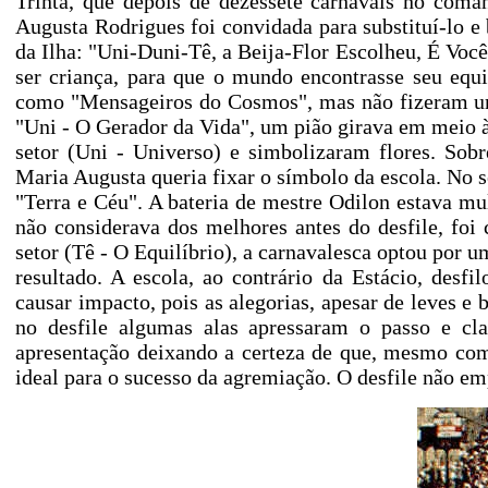
Trinta, que depois de dezessete carnavais no coma
Augusta Rodrigues foi convidada para substituí-lo 
da Ilha: "Uni-Duni-Tê, a Beija-Flor Escolheu, É Voc
ser criança, para que o mundo encontrasse seu equi
como "Mensageiros do Cosmos", mas não fizeram uma
"Uni - O Gerador da Vida", um pião girava em meio às
setor (Uni - Universo) e simbolizaram flores. Sob
Maria Augusta queria fixar o símbolo da escola. No s
"Terra e Céu". A bateria de mestre Odilon estava mu
não considerava dos melhores antes do desfile, foi
setor (Tê - O Equilíbrio), a carnavalesca optou por
resultado. A escola, ao contrário da Estácio, des
causar impacto, pois as alegorias, apesar de leves e 
no desfile algumas alas apressaram o passo e cl
apresentação deixando a certeza de que, mesmo com 
ideal para o sucesso da agremiação. O desfile não e