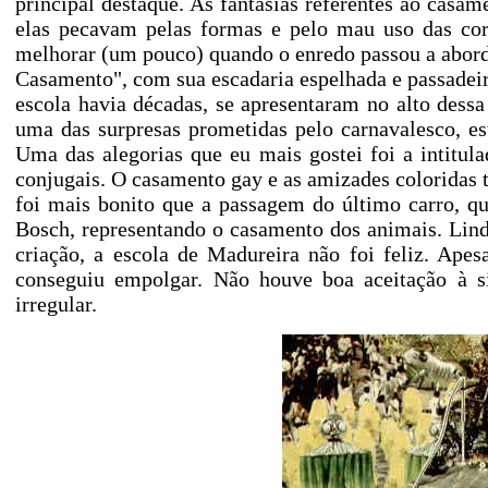
principal destaque. As fantasias referentes ao casa
elas pecavam pelas formas e pelo mau uso das core
melhorar (um pouco) quando o enredo passou a aborda
Casamento", com sua escadaria espelhada e passadeir
escola havia décadas, se apresentaram no alto dess
uma das surpresas prometidas pelo carnavalesco, e
Uma das alegorias que eu mais gostei foi a intitula
conjugais. O casamento gay e as amizades colorida
foi mais bonito que a passagem do último carro, q
Bosch, representando o casamento dos animais. Lind
criação, a escola de Madureira não foi feliz. Ape
conseguiu empolgar. Não houve boa aceitação à si
irregular.