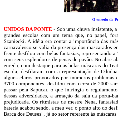
O enredo da Po
UNIDOS DA PONTE
- Sob uma chuva insistente, a
grandes escolas com um tema que, no papel, fora
Szaniecki. A idéia era contar a importância das más
carnavalesco se valia da presença dos mascarados em
frente desfilou com belas fantasias, representando
com seus esplendores de penas de pavão. No abre-a
enredo, com destaque para as belas máscaras do Teat
escola, desfilaram com a representação de Odudua.
alguns claros provocados por inúmeros problemas q
3700 componentes, desfilou com cerca de 2000 samb
passar pela Sapucaí, o que infringia o regulament
dessas adversidades, a armação da saia da porta-b
prejudicada. Os ritmistas de mestre Nena, fantasi
bateria acabou sendo, a meu ver, o ponto alto do de
Barca dos Deuses", já no setor referente às máscaras 