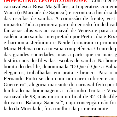
IMPERATRIZ LEOPOLODINENSE
- Com o enred
carnavalesca Rosa Magalhães, a Imperatriz comem
Viana (o Marquês de Sapucaí) e recontou a história d
das escolas de samba. A comissão de frente, vesti
impacto. Toda a primeira parte do enredo foi dedica
fantasias alusivas ao carnaval de Veneza e para a
cadência ao samba interpretado por Preto Jóia e Ri
e harmonia. Jerônimo e Neide formaram o primeiro 
Maria Helena com a mesma competência. O enredo pas
das grandes sociedades, mas a parte que eu mais g
história nos desfiles das escolas de samba. Na hom
bonita do desfile, denominada "O Que é Que a Bahia 
elegantes, trabalhadas em prata e branco. Para o
Fernando Pinto se deu com um carro referente ao 
Guerreiro", alegoria marcante do carnaval feito po
lembrado na homenagem a Joãosinho Trinta e Viriat
carnaval de 93, mas morreu no final de 92. O desfi
do carro "Balança Sapucaí", cuja concepção não foi 
lado da Mocidade, foi a melhor da primeira noite.