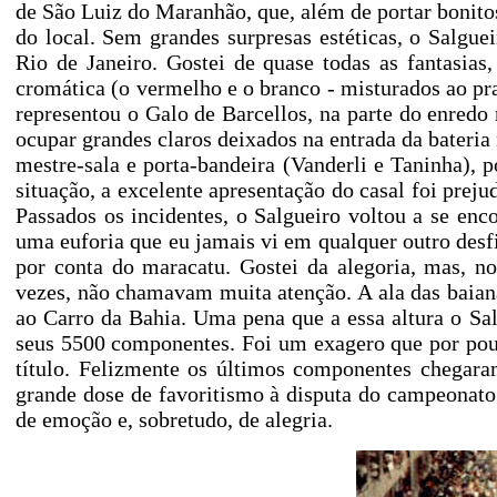
de São Luiz do Maranhão, que, além de portar bonito
do local. Sem grandes surpresas estéticas, o Salgu
Rio de Janeiro. Gostei de quase todas as fantasi
cromática (o vermelho e o branco - misturados ao pr
representou o Galo de Barcellos, na parte do enredo 
ocupar grandes claros deixados na entrada da bater
mestre-sala e porta-bandeira (Vanderli e Taninha), p
situação, a excelente apresentação do casal foi prej
Passados os incidentes, o Salgueiro voltou a se enc
uma euforia que eu jamais vi em qualquer outro desf
por conta do maracatu. Gostei da alegoria, mas, no
vezes, não chamavam muita atenção. A ala das baiana
ao Carro da Bahia. Uma pena que a essa altura o Sal
seus 5500 componentes. Foi um exagero que por pouc
título. Felizmente os últimos componentes chegar
grande dose de favoritismo à disputa do campeonat
de emoção e, sobretudo, de alegria.