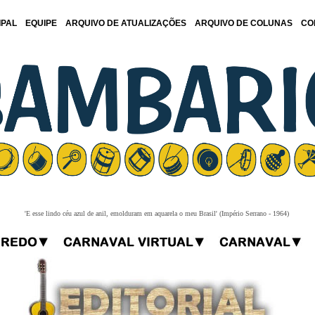
IPAL
EQUIPE
ARQUIVO DE ATUALIZAÇÕES
ARQUIVO DE COLUNAS
CO
'E esse lindo céu azul de anil, emolduram em aquarela o meu Brasil' (Império Serrano - 1964)