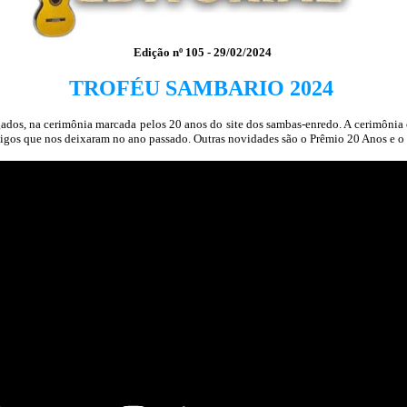
Edição nº 105 - 29/02/2024
TROFÉU SAMBARIO 2024
ados, na cerimônia marcada pelos 20 anos do site dos sambas-enredo. A cerimôni
migos que nos deixaram no ano passado. Outras novidades são o Prêmio 20 Anos e o