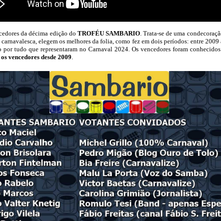
cedores da décima edição do
TROFÉU SAMBARIO
. Trata-se de uma condecoraçã
 carnavalesca, elegem os melhores da folia, como fez em dois períodos: entre 200
ito por tudo que representaram no Carnaval 2024. Os vencedores foram conhecido
 os vencedores desde 2009
.