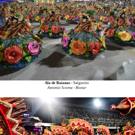
Ala de Baianas -
Salgueiro
Antonio Scorza - Riotur