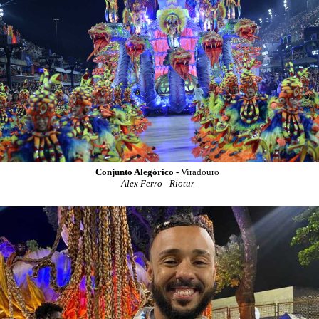
Conjunto Alegórico -
Viradouro
Alex Ferro - Riotur