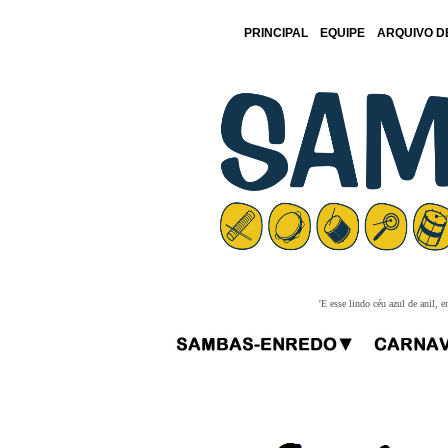
PRINCIPAL
EQUIPE
ARQUIVO D
'E esse lindo céu azul de anil,