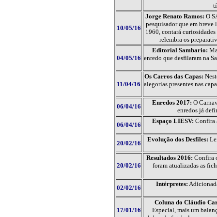
t
Jorge Renato Ramos:
O S
pesquisador que em breve l
10/05/16
1960, contará curiosidades 
relembra os preparati
Editorial Sambario:
Ma
04/05/16
enredo que desfilaram na Sa
Os Carros das Capas:
Nest
11/04/16
alegorias presentes nas cap
Enredos 2017:
O Carnav
06/04/16
enredos já defi
Espaço LIESV:
Confira 
06/04/16
Evolução dos Desfiles:
Le
20/02/16
Resultados 2016:
Confira 
20/02/16
foram atualizadas as fich
Intérpretes:
Adicionada
02/02/16
Coluna do Cláudio Ca
17/01/16
Especial, mais um balanço