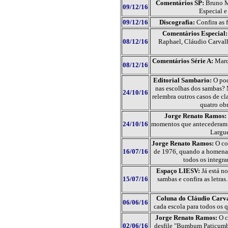
Comentários SP:
Bruno M
09/12/16
Especial e
09/12/16
Discografia:
Confira as 
Comentários Especial:
08/12/16
Raphael, Cláudio Carvalh
Comentários Série A:
Marc
08/12/16
Editorial Sambario:
O pod
nas escolhas dos sambas? M
24/10/16
relembra outros casos de cl
quatro obr
Jorge Renato Ramos:
24/10/16
momentos que antecederam o
Largue
Jorge Renato Ramos:
O col
16/07/16
de 1976, quando a homena
todos os integra
Espaço LIESV:
Já está n
15/07/16
sambas e confira as letra
Coluna do Cláudio Carv
06/06/16
cada escola para todos os 
Jorge Renato Ramos:
O c
02/06/16
desfile "Bumbum Paticumb