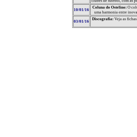
clubes de futebol, com as p
Coluna do Ostelino:
O col
10/01/16
uma harmonia entre inovaç
Discografia:
Veja as ficha
03/01/16