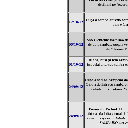
desfilará no Acesso
Ouça o samba-enredo cam
12/10/12
para o Ca
São Clemente faz fusão d
06/10/12
de dois sambas: ouça a ve
enredo "Horário N
Mangueira já tem samb
01/10/12
Especial a ter seu samba-e
u
Ouça o samba campeão da
Ouro a definir seu samba-e
24/09/12
à cidade universitária. Va
Passarela Virtual:
Danie
últimas da folia virtual d
24/09/12
inteira responsabilidade d
SAMBARIO, um veíc