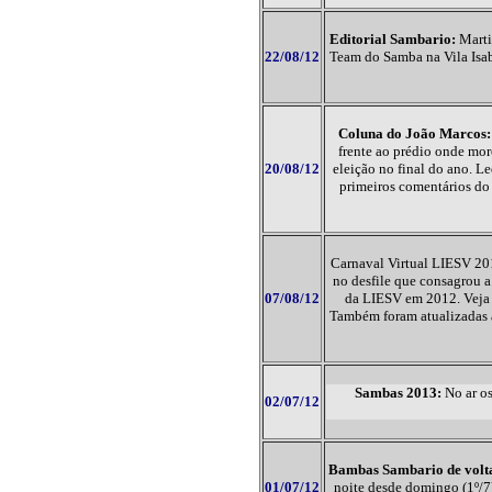
Editorial Sambario:
Marti
22/08/12
Team do Samba na Vila Isab
Coluna do João Marcos:
frente ao prédio onde mor
20/08/12
eleição no final do ano. 
primeiros comentários do 
Carnaval Virtual LIESV 201
no desfile que consagrou 
07/08/12
da LIESV em 2012. Veja o
Também foram atualizadas a
Sambas 2013:
No ar os
02/07/12
Bambas Sambario de volta
01/07/12
noite desde domingo (1º/