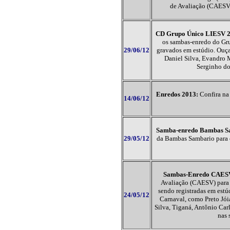
de Avaliação (CAESV
CD Grupo Único LIESV 
os sambas-enredo do Gr
29/06/12
gravados em estúdio
. Ouç
Daniel Silva, Evandro 
Serginho do
Enredos 2013:
Confira na 
14/06/12
Samba-enredo Bambas S
29/05/12
da Bambas Sambario para o
Sambas-Enredo CAES
Avaliação (CAESV) para 
sendo registradas em estú
24/05/12
Carnaval, como Preto Jói
Silva, Tiganá, Antônio Carl
nas 