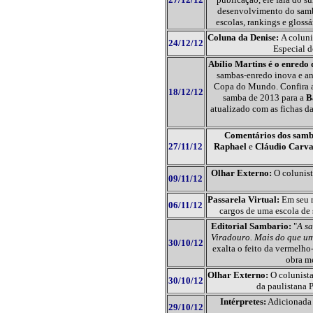
desenvolvimento do samba 
escolas, rankings e gloss
Coluna da Denise:
A coluni
24/12/12
Especial d
Abílio Martins é o enred
sambas-enredo inova e an
Copa do Mundo. Confira a
18/12/12
samba de 2013 para a
B
atualizado com as fichas da
Comentários dos samb
27/11/12
Raphael
e
Cláudio Carva
Olhar Externo:
O colunist
09/11/12
Passarela Virtual:
Em seu r
06/11/12
cargos de uma escola de 
Editorial Sambario:
"
A sa
Viradouro. Mais do que um
30/10/12
exalta o feito da vermelho
obra m
Olhar Externo:
O colunista
30/10/12
da paulistana 
Intérpretes:
Adicionada 
29/10/12