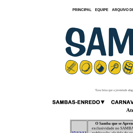
PRINCIPAL
EQUIPE
ARQUIVO D
'Essa brisa que a juventude afa
At
O Samba que se Apren
exclusividade no SAMBAR
27/12/12
publicação, ele fala do s