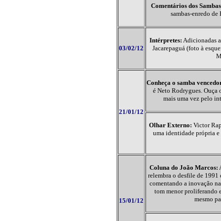
Comentários dos Sambas 
sambas-enredo de 
Intérpretes:
Adicionadas as
03/02/12
Jacarepaguá (foto à esque
M
Conheça o samba vencedo
é Neto Rodrygues. Ouça o 
mais uma vez pelo in
21/01/12
Olhar Externo:
Victor Rap
uma identidade própria e 
Coluna do João Marcos:
A
relembra o desfile de 1991 
comentando a inovação na
tom menor proliferando e
mesmo par
15/01/12