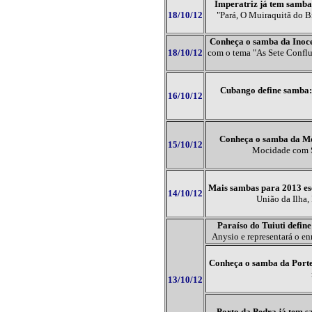
Imperatriz já tem samb
18/10/12
"Pará, O Muiraquitã do Br
Conheça o samba da Inoce
18/10/12
com o tema "As Sete Conflu
Cubango define samba
16/10/12
Conheça o samba da M
15/10/12
Mocidade com S
Mais sambas para 2013 es
14/10/12
União da Ilha
,
Paraíso do Tuiuti defin
Anysio e representará o en
Conheça o samba da Port
13/10/12
Porto da Pedra já tem 