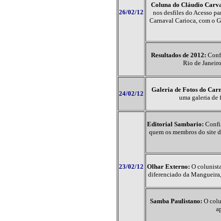
Coluna do Cláudio Carva
26/02/12
nos desfiles do Acesso pa
Carnaval Carioca, com o G
Resultados de 2012:
Confi
Rio de Janeir
Galeria de Fotos do Car
24/02/12
uma galeria de 
Editorial Sambario:
Confir
quem os membros do site 
23/02/12
Olhar Externo:
O colunista
diferenciado da Mangueira,
Samba Paulistano:
O colu
a