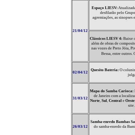
Espaço LIESV:
Atualizada
desfilarão pelo Grupo
agremiações, as sinopses 
21/04/12
Clássicos LIESV 4:
Baixe o
além de obras de composit
nas vozes de Preto Jóia, P
Bessa, entre outros.
Quesito Bateria:
O colunis
02/04/12
julg
Mapa do Samba Carioca:
de Janeiro com a localiz
31/03/12
Norte
,
Sul
,
Central
e
Oeste
sit
Samba-enredo Bambas Sa
26/03/12
do samba-enredo da Bamb