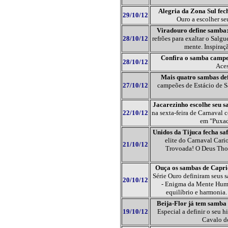
Alegria da Zona Sul fec
29/10/12
Ouro a escolher s
Viradouro define samba
28/10/12
refrões para exaltar o Salg
mente. Inspiraç
Confira o samba campe
28/10/12
Aces
Mais quatro sambas def
27/10/12
campeões de Estácio de S
Jacarezinho escolhe seu 
22/10/12
na sexta-feira de Carnaval
em "Puxado
Unidos da Tijuca fecha sa
elite do Carnaval Cari
21/10/12
Trovoada! O Deus Tho
Ouça os sambas de Capri
Série Ouro definiram seus s
20/10/12
- Enigma da Mente Human
equilíbrio e harmonia
Beija-Flor já tem samba
19/10/12
Especial a definir o seu 
Cavalo d