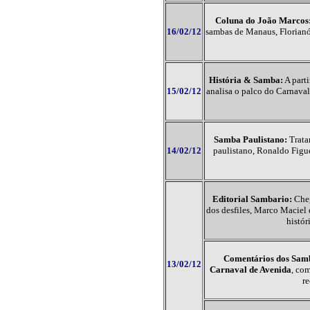
Coluna do João Marcos
16/02/12
sambas de Manaus, Florianó
História & Samba:
A part
15/02/12
analisa o palco do Carnava
Samba Paulistano:
Trata
14/02/12
paulistano, Ronaldo Figu
Editorial Sambario:
Cheg
dos desfiles, Marco Maciel
histór
Comentários dos Samb
13/02/12
Carnaval de Avenida
, co
re