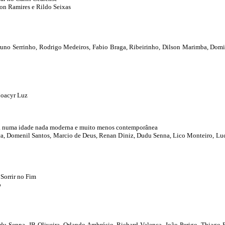
son Ramires e Rildo Seixas
uno Serrinho, Rodrigo Medeiros, Fabio Braga, Ribeirinho, Dilson Marimba, Domin
Moacyr Luz
na numa idade nada moderna e muito menos contemporânea
a, Domenil Santos, Marcio de Deus, Renan Diniz, Dudu Senna, Lico Monteiro, Luc
Sorrir no Fim
o
u Senna, JB Oliveira, Orlando Ambrósio, Richard Valença, João Perigo, Thiago 