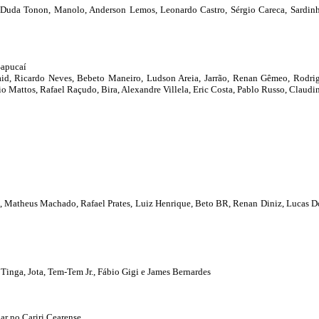
Duda Tonon, Manolo, Anderson Lemos, Leonardo Castro, Sérgio Careca, Sardinha,
Sapucaí
id, Ricardo Neves, Bebeto Maneiro, Ludson Areia, Jarrão, Renan Gêmeo, Rodri
o Mattos, Rafael Raçudo, Bira, Alexandre Villela, Eric Costa, Pablo Russo, Claudi
 Matheus Machado, Rafael Prates, Luiz Henrique, Beto BR, Renan Diniz, Lucas D
Tinga, Jota, Tem-Tem Jr., Fábio Gigi e James Bernardes
ar no Cariri Cearense