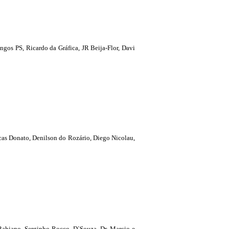
gos PS, Ricardo da Gráfica, JR Beija-Flor, Davi
as Donato, Denilson do Rozário, Diego Nicolau,
Bahiano, Serginho Rocco, D`Souza, Dr. Marcio e