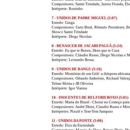
Compositores: Samir Trindade, Junior Fionda, El
Intérprete: Roninho
7 - UNIDOS DE PADRE MIGUEL (5:07)
Enredo: Ginga
Compositores: Guto Biral, Rômulo Presidente, Br
Show e Samir Trindade
Intérprete: Diego Nicolau
8 - RENASCER DE JACAREPAGUÁ (5:24)
Enredo: Eu que te Benzo, Deus que te Cura
Compositores: Cláudio Russo, Diego Nicolau e 
Intérprete: Leonardo Bessa
9 - UNIDOS DE BANGU (5:16)
Enredo: Memórias de um Griô: a diáspora africa
Compositores: Orlando Ambrósio, Richard Valenç
Telmo Motta e JB Oliveira
Intérprete: Igor Vianna
10 - INOCENTES DE BELFORD ROXO (5:01)
Enredo: Marta do Brasil - Chorar no Começo para 
Compositores: André Diniz, Claudio Russo e Mir
Intérpretes: Pixulé e Tem-Tem Sampaio
11 - UNIDOS DA PONTE (5:08)
Enredo: Elos da Eternidade
Compositores: Marcio de Deus, Renan Diniz, Dud