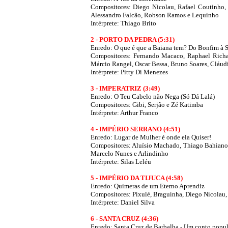
Compositores: Diego Nicolau, Rafael Coutinho, 
Alessandro Falcão, Robson Ramos e Lequinho
Intérprete: Thiago Brito
2 - PORTO DA PEDRA (5:31)
Enredo: O que é que a Baiana tem? Do Bonfim à 
Compositores: Fernando Macaco, Raphael Richa
Márcio Rangel, Oscar Bessa, Bruno Soares, Cláudi
Intérprete: Pitty Di Menezes
3 - IMPERATRIZ (3:49)
Enredo: O Teu Cabelo não Nega (Só Dá Lalá)
Compositores: Gibi, Serjão e Zé Katimba
Intérprete: Arthur Franco
4 - IMPÉRIO SERRANO (4:51)
Enredo: Lugar de Mulher é onde ela Quiser!
Compositores: Aluísio Machado, Thiago Bahiano,
Marcelo Nunes e Arlindinho
Intérprete: Silas Leléu
5 - IMPÉRIO DA TIJUCA (4:58)
Enredo: Quimeras de um Eterno Aprendiz
Compositores: Pixulé, Braguinha, Diego Nicolau, 
Intérprete: Daniel Silva
6 - SANTA CRUZ (4:36)
Enredo: Santa Cruz de Barbalha - Um conto popul