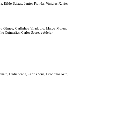
 Rildo Seixas, Junior Fionda, Vinicius Xavier,
go Gêmeo, Carlinhos Viradouro, Marco Moreno,
nho Guimarães, Carlos Soares e Adelyr
onato, Dudu Senna, Carlos Sena, Deodonio Neto,