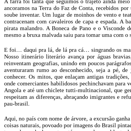
A farra foi tanta que seguimos o trajeto ainda me
ancoramos na Terra do Faz de Conta, recebidos por 
soube inventar. Um lugar de moinhos de vento e teat
contracenam com cavaleiros de capa e espada. A ba
pirata malandro. A Boneca de Pano e o Visconde 
mesmo a bruxa malvada saiu para tomar uma com o sa
E foi… daqui pra lá, de lá pra cá… singrando os ma
Nosso itinerário literário avança por águas brav
reinventam geografias, unindo em poucos parágrafos
aventuraram rumo ao desconhecido, seja a pé, de 
conhecer. Os mitos, que enlaçam antigas tradições
onde comerciantes habilidosos pechinchavam para ven
Angola e até um chiclete tutti-multinacional, que ger
respeitam as diferenças, abraçando imigrantes e ref
pau-brasil.
Aqui, no país com nome de árvore, a excursão ganha a
coisas naturais, povoado por imagens do Brasil pintad