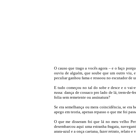
O causo que trago a vocês agora – e o faço porqu
ouviu de alguém, que soube que um outro viu, e 
peculiar ganhou fama e ressoou no escutador de um
E tudo começou no tal do sobe e desce e o vai-
russa: dança de cossaco pro lado de lá, trem-de-f
folia sem remetente ou assinatura?
Se era semelhança ou mera coincidência, se era h
apego em teoria, apenas repasso o que me foi pa
O que me disseram foi que lá no meu velho Per
desembarcou aqui uma estranha fragata, navegant
arara-azul e a onça caetana, fazer retrato, relato e v