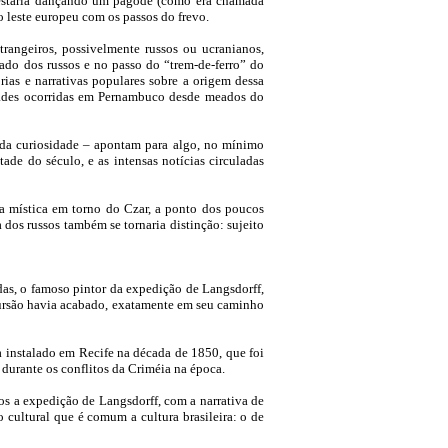
r estaria dançando um pagode (como era chamada
do leste europeu com os
passos do frevo.
trangeiros, possivelmente russos ou
ucranianos,
lado dos russos e no passo do “trem-de-ferro” do
rias e narrativas populares sobre a origem dessa
idades ocorridas em Pernambuco desde meados do
unda curiosidade – apontam para algo, no mínimo
ade do século, e as intensas notícias circuladas
e a mística em torno do Czar, a ponto dos poucos
 dos russos também se tornaria distinção: sujeito
das, o famoso pintor da expedição de Langsdorff,
cursão havia acabado, exatamente em seu caminho
a instalado em Recife na década de
1850, que foi
 durante os conflitos da Criméia na época.
dos a expedição de Langsdorff, com a narrativa de
 cultural que é comum a cultura brasileira: o de