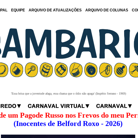
IPAL
EQUIPE
ARQUIVO DE ATUALIZAÇÕES
ARQUIVO DE COLUNAS
CO
'Essa brisa que a juventude afaga, essa chama que o ódio não apaga' (Império Serrano - 1969)
de um Pagode Russo nos Frevos do meu Pe
(Inocentes de Belford Roxo - 2026)