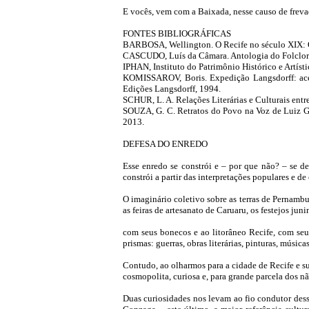
E vocês, vem com a Baixada, nesse causo de frevad
FONTES BIBLIOGRÁFICAS
BARBOSA, Wellington. O Recife no século XIX: Out
CASCUDO, Luís da Câmara. Antologia do Folclore 
IPHAN, Instituto do Patrimônio Histórico e Artíst
KOMISSAROV, Boris. Expedição Langsdorff: acerv
Edições Langsdorff, 1994.
SCHUR, L. A. Relações Literárias e Culturais entr
SOUZA, G. C. Retratos do Povo na Voz de Luiz Go
2013.
DEFESA DO ENREDO
Esse enredo se constrói e – por que não? – se des
constrói a partir das interpretações populares e 
O imaginário coletivo sobre as terras de Pernamb
as feiras de artesanato de Caruaru, os festejos juni
com seus bonecos e ao litorâneo Recife, com seu 
prismas: guerras, obras literárias, pinturas, música
Contudo, ao olharmos para a cidade de Recife e su
cosmopolita, curiosa e, para grande parcela dos 
Duas curiosidades nos levam ao fio condutor dess