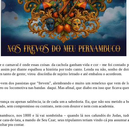
e o carnaval é onde essas coisas da cachola ganham vida e cor – me foi contado p
assim por diante espalhou a história por todo canto. Lenda ou não, sonho de do
 tanto de gente; virou discórdia de sujeito letrado e até embalou o acordeom.
e-vem dos passistas que “frevem”, alembrando e muito um remelexo que vem de lo
erro ou locomotiva nas bandas daqui. Mas afinal, que diabo era isso que ficava quen
erança ou apenas saliência, ia de cada um a sabedoria. Eu, que não sou metido a b
ssado, sem compromisso ou contrato, nem com doutor e nem com academia.
nambuco, nos 1800 e lá vai sombrinha – quando lá nos cafundós do Judas, tudo 
e cara-de-lata, a mando de Seu
Czar; seus tripulantes teriam vindo cá pra assuntar a
oltar pra contar.