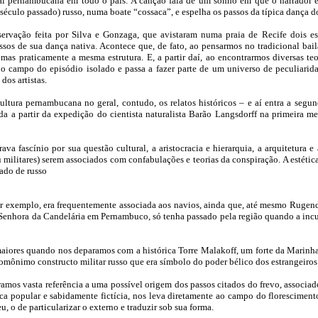
ural pernambucana em todo o país. A canção fala de um sonho em que o narrado
 século passado) russo, numa boate “cossaca”, e espelha os passos da típica dança 
ervação feita por Silva e Gonzaga, que avistaram numa praia de Recife dois es
sos de sua dança nativa. Acontece que, de fato, ao pensarmos no tradicional bai
s praticamente a mesma estrutura. E, a partir daí, ao encontrarmos diversas teo
 o campo do episódio isolado e passa a fazer parte de um universo de peculiar
dos artistas.
ltura pernambucana no geral, contudo, os relatos históricos – e aí entra a seg
da a partir da expedição do cientista naturalista Barão Langsdorff na primeira met
va fascínio por sua questão cultural, a aristocracia e hierarquia, a arquitetura 
militares) serem associados com confabulações e teorias da conspiração. A estética
mado de russo
 por exemplo, era frequentemente associada aos navios, ainda que, até mesmo Rugen
a Senhora da Candelária em Pernambuco, só tenha passado pela região quando a in
aiores quando nos deparamos com a histórica Torre Malakoff, um forte da Marinh
omônimo constructo militar russo que era símbolo do poder bélico dos estrangeiros
tramos vasta referência a uma possível origem dos passos citados do frevo, associa
a popular e sabidamente fictícia, nos leva diretamente ao campo do florescimento
u, o de particularizar o
externo e traduzir sob sua forma.