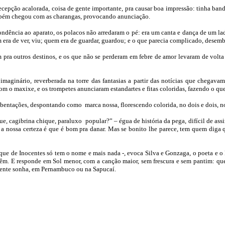
ecepção acalorada, coisa de gente importante, pra causar boa impressão: tinha band
ambém chegou com as
charangas, provocando anunciação.
ondência ao aparato, os polacos não arredaram o pé: era um canta e dança de um lad
 era de ver, viu; quem
era de guardar, guardou; e o que parecia complicado, desemb
 pra outros destinos, e os que não se perderam em febre de amor levaram de volta
 imaginário, reverberada na torre das fantasias a partir das notícias que chegava
m o maxixe, e os trompetes anunciaram estandartes e fitas coloridas, fazendo o que 
ebentações, despontando como marca nossa, florescendo colorida, no dois e dois, n
e, cagibrina chique, paraluxo popular?” – égua de história da pega, difícil de assim
 a nossa certeza é que é bom pra danar. Mas se bonito lhe parece, tem quem diga q
 e que de Inocentes só tem o nome e mais nada -, evoca Silva e Gonzaga, o poeta e o
 têm. E responde em Sol
menor, com a canção maior, sem frescura e sem pantim: que
 gente sonha, em Pernambuco ou na Sapucaí.