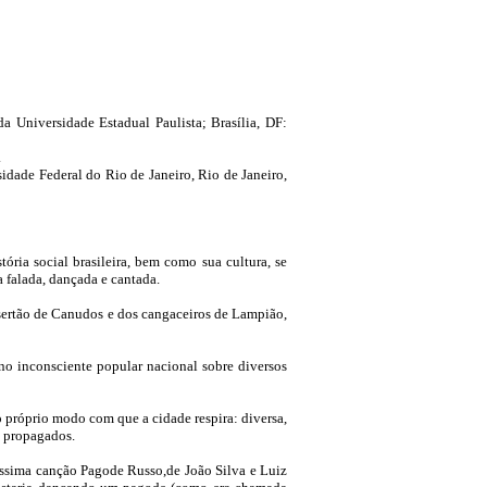
 Universidade Estadual Paulista; Brasília, DF:
.
dade Federal do Rio de Janeiro, Rio de Janeiro,
tória social brasileira, bem como sua cultura, se
 falada, dançada e cantada.
 sertão de Canudos e dos cangaceiros de Lampião,
 no inconsciente popular nacional sobre diversos
o próprio modo com que a cidade respira: diversa,
s propagados.
ríssima canção Pagode Russo,
de João Silva e Luiz