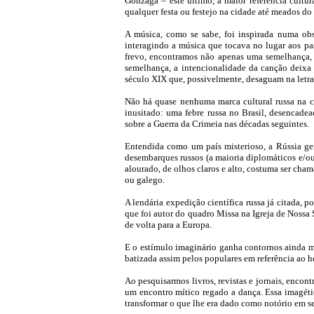
Gonzaga – este último, a maior referência cult
qualquer festa ou festejo na cidade até meados do
A música, como se sabe, foi inspirada numa obs
interagindo a música que tocava no lugar aos pas
frevo, encontramos não apenas uma semelhança, ma
semelhança, a intencionalidade da canção deixa
século XIX que, possivelmente, desaguam na letra 
Não há quase nenhuma marca cultural russa na cu
inusitado: uma febre russa no Brasil, desencadea
sobre a Guerra da Crimeia nas décadas seguintes.
Entendida como um país misterioso, a Rússia gera
desembarques russos (a maioria diplomáticos e/ou 
alourado, de olhos claros e alto, costuma ser cha
ou galego.
A lendária expedição científica russa já citada,
que foi autor do quadro Missa na Igreja de Noss
de volta para a Europa.
E o estímulo imaginário ganha contornos ainda m
batizada assim pelos populares em referência ao h
Ao pesquisarmos livros, revistas e jornais, encon
um encontro mítico regado a dança. Essa imagétic
transformar o que lhe era dado como notório em se