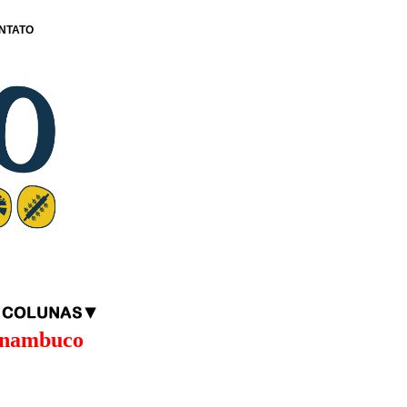
NTATO
rnambuco