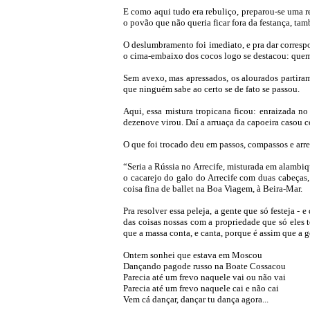
E como aqui tudo era rebuliço, preparou-se uma r
o povão que não queria ficar fora da festança, t
O deslumbramento foi imediato, e pra dar corresp
o cima-embaixo dos cocos logo se destacou: quem
Sem avexo, mas apressados, os alourados partiram
que ninguém sabe ao certo se de fato se passou.
Aqui, essa mistura tropicana ficou: enraizada no
dezenove virou. Daí a arruaça da capoeira casou co
O que foi trocado deu em passos, compassos e arr
“Seria a Rússia no Arrecife, misturada em alambiqu
o cacarejo do galo do Arrecife com duas cabeças,
coisa fina de ballet na Boa Viagem, à Beira-Mar.
Pra resolver essa peleja, a gente que só festeja -
das coisas nossas com a propriedade que só eles
que a massa conta, e canta, porque é assim que a
Ontem sonhei que estava em Moscou
Dançando pagode russo na Boate Cossacou
Parecia até um frevo naquele vai ou não vai
Parecia até um frevo naquele cai e não cai
Vem cá dançar, dançar tu dança agora...