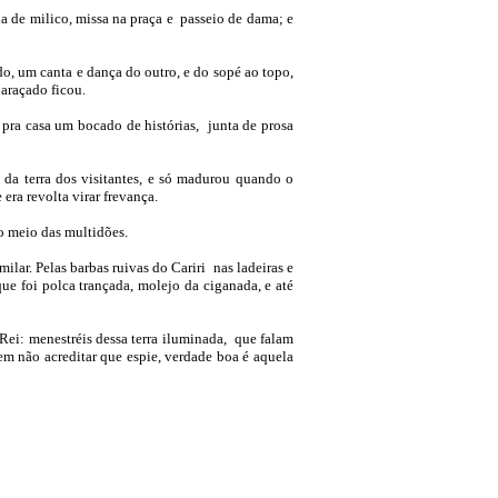
a de milico, missa na praça e passeio de dama; e
o, um canta e dança do outro, e do sopé ao topo,
araçado ficou.
 pra casa um bocado de histórias, junta de prosa
m da terra dos visitantes, e só madurou quando o
era revolta virar frevança.
o meio das multidões.
ilar. Pelas barbas ruivas do Cariri nas ladeiras e
ue foi polca trançada, molejo da ciganada, e até
 Rei: menestréis dessa terra iluminada, que falam
m não acreditar que espie, verdade boa é aquela