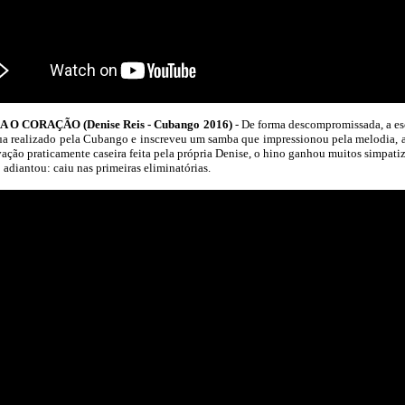
 CORAÇÃO (Denise Reis - Cubango 2016)
- De forma descompromissada, a esc
a realizado pela Cubango e inscreveu um samba que impressionou pela melodia, a
ção praticamente caseira feita pela própria Denise, o hino ganhou muitos simpatiza
 adiantou: caiu nas primeiras eliminatórias.