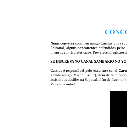
CONCO
Numa conversa com meu amigo Cassius Silva sobre
Editorial, alguns concorrentes defendidos pelos
imensos e intérpretes caros. Prevalecem registros
SE INSCREVA NO CANAL SAMBARIO NO Y
Cassius é responsável pelo excelente canal
Carna
grande amigo, Michel Grillo), além de ter o pod
assistir aos desfiles na Sapucaí, além de fazer ra
Vamos recordar!