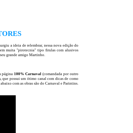
TORES
rgiu a ideia de relembrar, nessa nova edição do
em muita "pirotecnia" tipo firulas com alusivos
a seu grande amigo Martinho.
 a página
100% Carnaval
(comandada por outro
s
, que possui um ótimo canal com dicas de como
s abaixo com as obras são do Carnaval e Parintins.