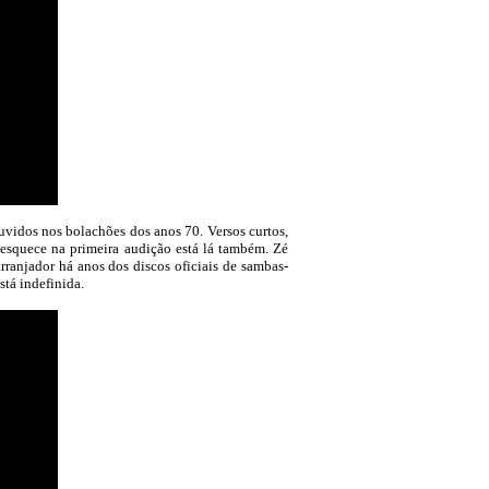
vidos nos bolachões dos anos 70. Versos curtos,
o esquece na primeira audição está lá também. Zé
ranjador há anos dos discos oficiais de sambas-
stá indefinida.