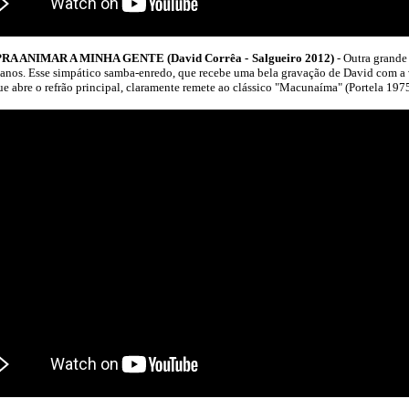
ANIMAR A MINHA GENTE (David Corrêa - Salgueiro 2012)
- Outra grande
 anos. Esse simpático samba-enredo, que recebe uma bela gravação de David com a
ue abre o refrão principal, claramente remete ao clássico "Macunaíma" (Portela 1975)