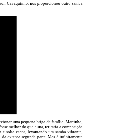
lson Cavaquinho, nos proporcionou outro samba
rcionar uma pequena briga de família. Martinho,
fosse melhor do que a sua, retiraria a composição
o e solta cacos, levantando um samba vibrante,
 da extensa segunda parte. Mas é infinitamente