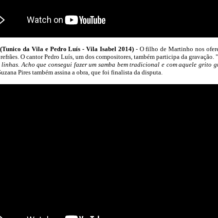
co da Vila e Pedro Luís - Vila Isabel 2014)
- O filho de Martinho nos ofe
refrães. O cantor Pedro Luís, um dos compositores, também participa da gravação. 
e linhas. Acho que consegui fazer um samba bem tradicional e com aquele grito 
Suzana Pires também assina a obra, que foi finalista da disputa.