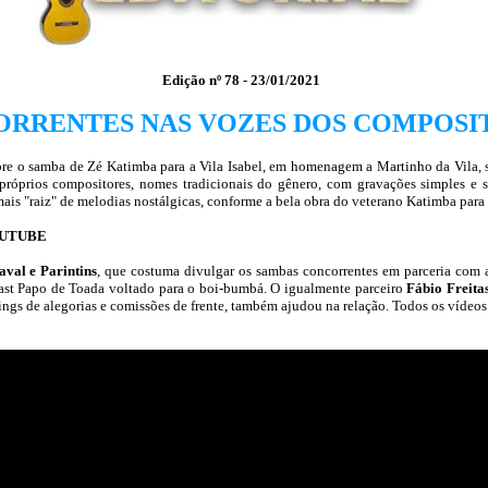
Edição nº 78 - 23/01/2021
RRENTES NAS VOZES DOS COMPOSI
 o samba de Zé Katimba para a Vila Isabel, em homenagem a Martinho da Vila, su
 próprios compositores, nomes tradicionais do gênero, com gravações simples e s
 mais "raiz" de melodias nostálgicas, conforme a bela obra do veterano Katimba par
OUTUBE
val e Parintins
, que costuma divulgar os sambas concorrentes em parceria com
cast Papo de Toada voltado para o boi-bumbá. O igualmente parceiro
Fábio Freita
nkings de alegorias e comissões de frente, também ajudou na relação. Todos os vídeo