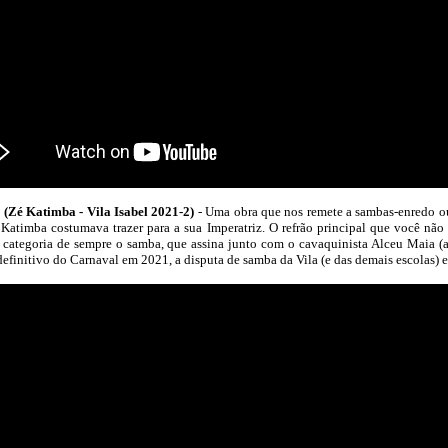
atimba - Vila Isabel 2021-2)
- Uma obra que nos remete a sambas-enredo ou
 Katimba costumava trazer para a sua Imperatriz. O refrão principal que você nã
categoria de sempre o samba, que assina junto com o cavaquinista Alceu Maia (ar
efinitivo do Carnaval em 2021, a disputa de samba da Vila (e das demais escolas) e