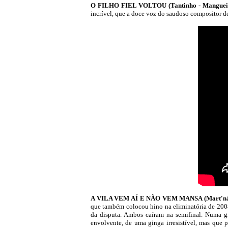
O FILHO FIEL VOLTOU (Tantinho - Manguei
incrível, que a doce voz do saudoso compositor de
A VILA VEM AÍ E NÃO VEM MANSA (Mart'nália 
que também colocou hino na eliminatória de 2008 d
da disputa. Ambos caíram na semifinal. Numa gr
envolvente, de uma ginga irresistível, mas que 