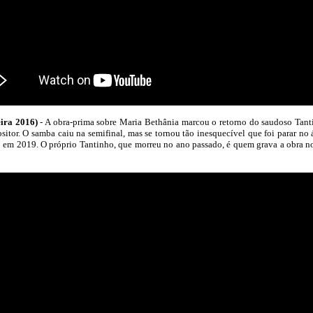
ra 2016)
- A obra-prima sobre Maria Bethânia marcou o retorno do saudoso Tanti
sitor. O samba caiu na semifinal, mas se tornou tão inesquecível que foi parar no
em 2019. O próprio Tantinho, que morreu no ano passado, é quem grava a obra no