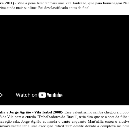
ra 2011)
- Vale a pena lembrar mais uma vez Tantinho, que para homenagear Ne
ixa ainda mais sublime. Foi desclassificado antes da final.
e Jorge Agrião - Vila Isabel 2008)
- Esse valentíssimo samba chegou a propo
a Vila para o enredo "Trabalhadores do Brasil", teria dito que se a obra da filha 
avação raiz, Jorge Agrião comanda o canto enquanto Mart'nália entoa o alusiv
provavelmente teria uma execução difícil num desfile devido à complexa melodia